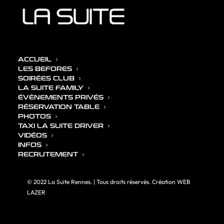
ACCUEIL
LES BEFORES
SOIRÉES CLUB
LA SUITE FAMILY
NEW YEAR 2025 -
ÉVÈNEMENTS PRIVÉS
RÉSERVATION TABLE
MARDI 31 DÉCEMBRE
PHOTOS
TAXI LA SUITE DRIVER
VIDÉOS
INFOS
RECRUTEMENT
N’hésitez à partager et nous identifier sur vos photos
📸
@lasuiterennes
© 2022 La Suite Rennes. | Tous droits réservés. Création
WEB
LAZER